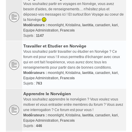
Vous souhaitez partir en voyages en Norvège, vous avez
besoin d'aides, de renseignements.... n'hésitez plus et
déposez-vos messages ici ! Et surtout Bon Voyage au coeur de
la Norvège
Modérateurs :
moonlight
,
Kristalina
,
laetitia
,
canadien
,
kari
,
Equipe Administration
,
Francois
Sujets :
1147
Travailler et Etudier en Norvège
Vous souhaitez partir travailler ou étudier en Norvège ? Ce
forum est pour vous ! Il vous permettra d'échanger avec ceux
qui en ont fait l'expérience, vous aurez donc tous les
renseignements pour partir dans de bonnes conditions.
Modérateurs :
moonlight
,
Kristalina
,
laetitia
,
canadien
,
kari
,
Equipe Administration
,
Francois
Sujets :
763
Apprendre le Norvégien
Vous souhaitez apprendre le norvégien ? Vous voulez vous
motiver et vous entraider entre membres du forum ? Vous avez
une interrogation ? Ce forum est pour vous !
Modérateurs :
moonlight
,
Kristalina
,
laetitia
,
canadien
,
kari
,
Equipe Administration
,
Francois
Sujets :
446