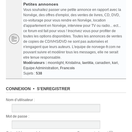
Petites annonces
Vous souhaitez passer une petite annonce en rapport avec la
Norvège, des offres d'emploi, des ventes de livres, CD, DVD,
co-voiturage pour vous rendre en Norvège, location
d'appartement en Norvège, interview pour TV ou radio... ect...
ce forum est fait pour vous ! Inscrivez vous pour profiter de
toutes les options disponibles. Toutes les annonces de ventes
de copies de CD/VHS/DVD ne sont pas autorisées et
n'engagent que leurs auteurs. L'equipe de norvege-fr.com ne
pouvant suivre et modérer tous les messages, elle ne serait
etre tenue responsable.
Modérateurs :
moonlight
,
Kristalina
,
laetitia
,
canadien
,
kari
,
Equipe Administration
,
Francois
Sujets :
538
CONNEXION
•
S’ENREGISTRER
Nom d’utilisateur :
Mot de passe :