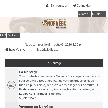
S’enregistrer
Connexion
Sujets sans réponse
Sujets actifs
FAQ
Rechercher
Nous sommes le dim. août 09, 2026 3:26 pm
https://dailydigesthub.com
https://dailydigesthub.com
La Norvege
La Norvege
Vous souhaitez decouvrir la Norvege ? Partager votre passion
pour ce pays ? Nous faire part de vos remarques et idées ?
Rien de plus simple, deposez vos messages sur ce forum... !
Modérateurs :
moonlight
,
Kristalina
,
laetitia
,
canadien
,
kari
,
Equipe Administration
,
Francois
Sujets :
1522
Voyages en Norvège