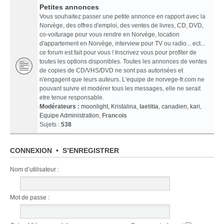
Petites annonces
Vous souhaitez passer une petite annonce en rapport avec la
Norvège, des offres d'emploi, des ventes de livres, CD, DVD,
co-voiturage pour vous rendre en Norvège, location
d'appartement en Norvège, interview pour TV ou radio... ect...
ce forum est fait pour vous ! Inscrivez vous pour profiter de
toutes les options disponibles. Toutes les annonces de ventes
de copies de CD/VHS/DVD ne sont pas autorisées et
n'engagent que leurs auteurs. L'equipe de norvege-fr.com ne
pouvant suivre et modérer tous les messages, elle ne serait
etre tenue responsable.
Modérateurs :
moonlight
,
Kristalina
,
laetitia
,
canadien
,
kari
,
Equipe Administration
,
Francois
Sujets :
538
CONNEXION
•
S’ENREGISTRER
Nom d’utilisateur :
Mot de passe :