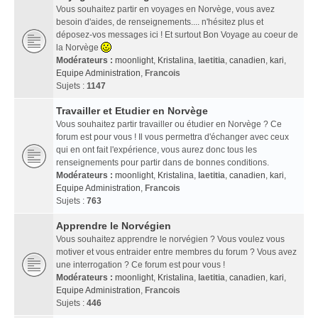
Vous souhaitez partir en voyages en Norvège, vous avez
besoin d'aides, de renseignements.... n'hésitez plus et
déposez-vos messages ici ! Et surtout Bon Voyage au coeur de
la Norvège
Modérateurs :
moonlight
,
Kristalina
,
laetitia
,
canadien
,
kari
,
Equipe Administration
,
Francois
Sujets :
1147
Travailler et Etudier en Norvège
Vous souhaitez partir travailler ou étudier en Norvège ? Ce
forum est pour vous ! Il vous permettra d'échanger avec ceux
qui en ont fait l'expérience, vous aurez donc tous les
renseignements pour partir dans de bonnes conditions.
Modérateurs :
moonlight
,
Kristalina
,
laetitia
,
canadien
,
kari
,
Equipe Administration
,
Francois
Sujets :
763
Apprendre le Norvégien
Vous souhaitez apprendre le norvégien ? Vous voulez vous
motiver et vous entraider entre membres du forum ? Vous avez
une interrogation ? Ce forum est pour vous !
Modérateurs :
moonlight
,
Kristalina
,
laetitia
,
canadien
,
kari
,
Equipe Administration
,
Francois
Sujets :
446