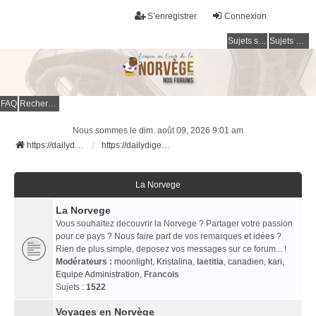
S’enregistrer
Connexion
Sujets sans réponse
Sujets actifs
FAQ
Rechercher
Nous sommes le dim. août 09, 2026 9:01 am
https://dailydigesthub.com
https://dailydigesthub.com
La Norvege
La Norvege
Vous souhaitez decouvrir la Norvege ? Partager votre passion
pour ce pays ? Nous faire part de vos remarques et idées ?
Rien de plus simple, deposez vos messages sur ce forum... !
Modérateurs :
moonlight
,
Kristalina
,
laetitia
,
canadien
,
kari
,
Equipe Administration
,
Francois
Sujets :
1522
Voyages en Norvège