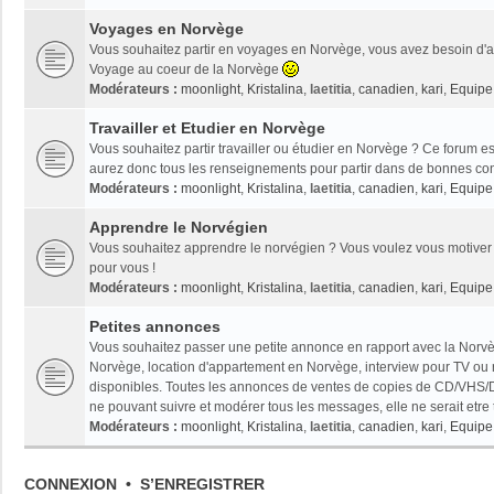
Voyages en Norvège
Vous souhaitez partir en voyages en Norvège, vous avez besoin d'ai
Voyage au coeur de la Norvège
Modérateurs :
moonlight
,
Kristalina
,
laetitia
,
canadien
,
kari
,
Equipe 
Travailler et Etudier en Norvège
Vous souhaitez partir travailler ou étudier en Norvège ? Ce forum es
aurez donc tous les renseignements pour partir dans de bonnes con
Modérateurs :
moonlight
,
Kristalina
,
laetitia
,
canadien
,
kari
,
Equipe 
Apprendre le Norvégien
Vous souhaitez apprendre le norvégien ? Vous voulez vous motiver 
pour vous !
Modérateurs :
moonlight
,
Kristalina
,
laetitia
,
canadien
,
kari
,
Equipe 
Petites annonces
Vous souhaitez passer une petite annonce en rapport avec la Norvèg
Norvège, location d'appartement en Norvège, interview pour TV ou radi
disponibles. Toutes les annonces de ventes de copies de CD/VHS/D
ne pouvant suivre et modérer tous les messages, elle ne serait etre
Modérateurs :
moonlight
,
Kristalina
,
laetitia
,
canadien
,
kari
,
Equipe 
CONNEXION
•
S’ENREGISTRER