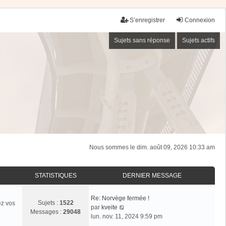
S’enregistrer
Connexion
Sujets sans réponse
Sujets actifs
Nous sommes le dim. août 09, 2026 10:33 am
STATISTIQUES
DERNIER MESSAGE
Re: Norvège fermée !
Sujets :
1522
ez vos
V
par
kveite
Messages :
29048
o
lun. nov. 11, 2024 9:59 pm
i