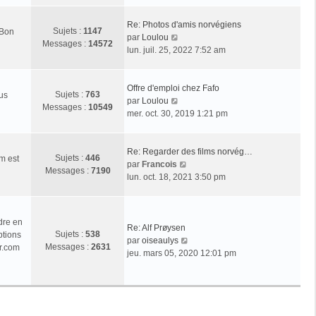
r
l
Re: Photos d'amis norvégiens
Sujets :
1147
 Bon
e
V
par
Loulou
Messages :
14572
d
o
lun. juil. 25, 2022 7:52 am
e
i
r
r
n
l
Offre d'emploi chez Fafo
Sujets :
763
ous
i
e
V
par
Loulou
Messages :
10549
e
d
o
mer. oct. 30, 2019 1:21 pm
r
e
i
m
r
r
e
n
l
Re: Regarder des films norvég…
Sujets :
446
m est
s
i
e
V
par
Francois
Messages :
7190
s
e
d
o
lun. oct. 18, 2021 3:50 pm
a
r
e
i
g
m
r
r
e
e
n
l
dre en
s
i
e
Re: Alf Prøysen
Sujets :
538
ptions
s
e
d
V
par
oiseaulys
Messages :
2631
r.com
a
r
e
o
jeu. mars 05, 2020 12:01 pm
g
m
r
i
e
e
n
r
s
i
l
s
e
e