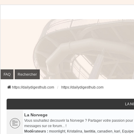
FAQ
Rechercher
https://dailydigesthub.com
https://dailydigesthub.com
LA 
La Norvege
Vous souhaitez decouvrir la Norvege ? Partager votre passion pour 
messages sur ce forum... !
Modérateurs :
moonlight
,
Kristalina
,
laetitia
,
canadien
,
kari
,
Equipe 