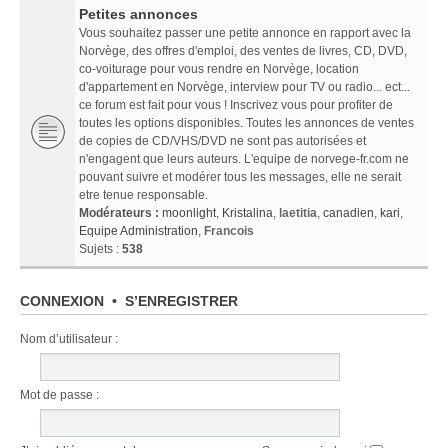
Petites annonces
Vous souhaitez passer une petite annonce en rapport avec la
Norvège, des offres d'emploi, des ventes de livres, CD, DVD,
co-voiturage pour vous rendre en Norvège, location
d'appartement en Norvège, interview pour TV ou radio... ect...
ce forum est fait pour vous ! Inscrivez vous pour profiter de
toutes les options disponibles. Toutes les annonces de ventes
de copies de CD/VHS/DVD ne sont pas autorisées et
n'engagent que leurs auteurs. L'equipe de norvege-fr.com ne
pouvant suivre et modérer tous les messages, elle ne serait
etre tenue responsable.
Modérateurs :
moonlight
,
Kristalina
,
laetitia
,
canadien
,
kari
,
Equipe Administration
,
Francois
Sujets :
538
CONNEXION
•
S’ENREGISTRER
Nom d’utilisateur :
Mot de passe :