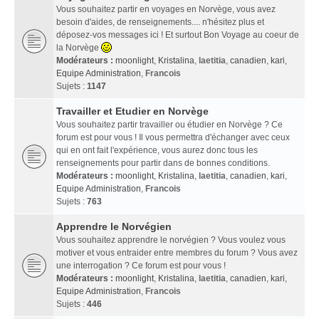
Vous souhaitez partir en voyages en Norvège, vous avez
besoin d'aides, de renseignements.... n'hésitez plus et
déposez-vos messages ici ! Et surtout Bon Voyage au coeur de
la Norvège
Modérateurs :
moonlight
,
Kristalina
,
laetitia
,
canadien
,
kari
,
Equipe Administration
,
Francois
Sujets :
1147
Travailler et Etudier en Norvège
Vous souhaitez partir travailler ou étudier en Norvège ? Ce
forum est pour vous ! Il vous permettra d'échanger avec ceux
qui en ont fait l'expérience, vous aurez donc tous les
renseignements pour partir dans de bonnes conditions.
Modérateurs :
moonlight
,
Kristalina
,
laetitia
,
canadien
,
kari
,
Equipe Administration
,
Francois
Sujets :
763
Apprendre le Norvégien
Vous souhaitez apprendre le norvégien ? Vous voulez vous
motiver et vous entraider entre membres du forum ? Vous avez
une interrogation ? Ce forum est pour vous !
Modérateurs :
moonlight
,
Kristalina
,
laetitia
,
canadien
,
kari
,
Equipe Administration
,
Francois
Sujets :
446