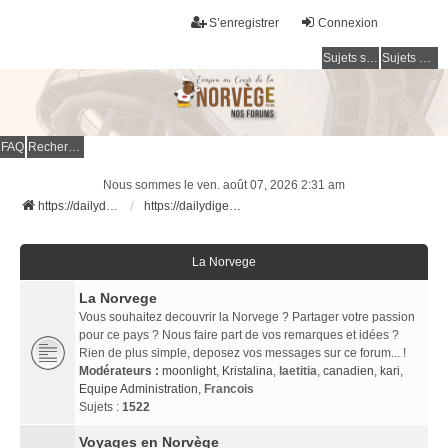
S’enregistrer
Connexion
Sujets sans réponse
Sujets actifs
FAQ
Rechercher
Nous sommes le ven. août 07, 2026 2:31 am
https://dailydigesthub.com
https://dailydigesthub.com
La Norvege
La Norvege
Vous souhaitez decouvrir la Norvege ? Partager votre passion
pour ce pays ? Nous faire part de vos remarques et idées ?
Rien de plus simple, deposez vos messages sur ce forum... !
Modérateurs :
moonlight
,
Kristalina
,
laetitia
,
canadien
,
kari
,
Equipe Administration
,
Francois
Sujets :
1522
Voyages en Norvège