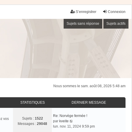
S’enregistrer
Connexion
Sujets sans réponse
Sujets actifs
Nous sommes le sam. août 08, 2026 5:48 am
STATISTIQUES
DERNIER MESSAGE
Re: Norvège fermée !
Sujets :
1522
ez vos
V
par
kveite
Messages :
29048
o
lun. nov. 11, 2024 9:59 pm
i