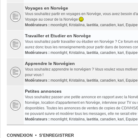
Voyages en Norvège
Vous souhaitez partir en voyages en Norvège, vous avez besoin d'ai
Voyage au coeur de la Norvège
Modérateurs :
moonlight
,
Kristalina
,
laetitia
,
canadien
,
kari
,
Equipe 
Travailler et Etudier en Norvège
Vous souhaitez partir travailler ou étudier en Norvège ? Ce forum es
aurez donc tous les renseignements pour partir dans de bonnes con
Modérateurs :
moonlight
,
Kristalina
,
laetitia
,
canadien
,
kari
,
Equipe 
Apprendre le Norvégien
Vous souhaitez apprendre le norvégien ? Vous voulez vous motiver 
pour vous !
Modérateurs :
moonlight
,
Kristalina
,
laetitia
,
canadien
,
kari
,
Equipe 
Petites annonces
Vous souhaitez passer une petite annonce en rapport avec la Norvèg
Norvège, location d'appartement en Norvège, interview pour TV ou radi
disponibles. Toutes les annonces de ventes de copies de CD/VHS/D
ne pouvant suivre et modérer tous les messages, elle ne serait etre
Modérateurs :
moonlight
,
Kristalina
,
laetitia
,
canadien
,
kari
,
Equipe 
CONNEXION
•
S’ENREGISTRER