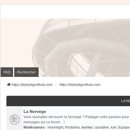
FAQ
Rechercher
https://dailydigesthub.com
https://dailydigesthub.com
LA 
La Norvege
Vous souhaitez decouvrir la Norvege ? Partager votre passion pour 
messages sur ce forum... !
Modérateurs :
moonlight
,
Kristalina
,
laetitia
,
canadien
,
kari
,
Equipe 