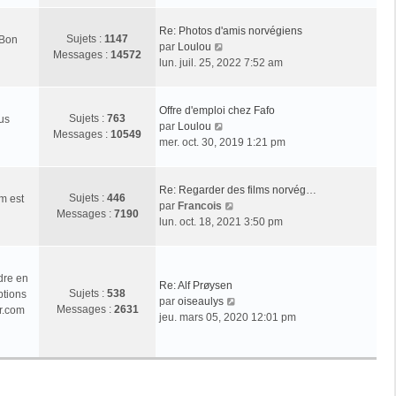
r
l
Re: Photos d'amis norvégiens
Sujets :
1147
 Bon
e
V
par
Loulou
Messages :
14572
d
o
lun. juil. 25, 2022 7:52 am
e
i
r
r
n
l
Offre d'emploi chez Fafo
Sujets :
763
ous
i
e
V
par
Loulou
Messages :
10549
e
d
o
mer. oct. 30, 2019 1:21 pm
r
e
i
m
r
r
e
n
l
Re: Regarder des films norvég…
Sujets :
446
m est
s
i
e
V
par
Francois
Messages :
7190
s
e
d
o
lun. oct. 18, 2021 3:50 pm
a
r
e
i
g
m
r
r
e
e
n
l
dre en
s
i
e
Re: Alf Prøysen
Sujets :
538
ptions
s
e
d
V
par
oiseaulys
Messages :
2631
r.com
a
r
e
o
jeu. mars 05, 2020 12:01 pm
g
m
r
i
e
e
n
r
s
i
l
s
e
e