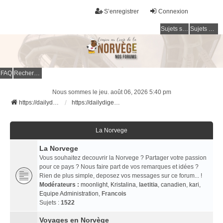
S’enregistrer
Connexion
Sujets sans réponse
Sujets actifs
FAQ
Rechercher
Nous sommes le jeu. août 06, 2026 5:40 pm
https://dailydigesthub.com
https://dailydigesthub.com
La Norvege
La Norvege
Vous souhaitez decouvrir la Norvege ? Partager votre passion
pour ce pays ? Nous faire part de vos remarques et idées ?
Rien de plus simple, deposez vos messages sur ce forum... !
Modérateurs :
moonlight
,
Kristalina
,
laetitia
,
canadien
,
kari
,
Equipe Administration
,
Francois
Sujets :
1522
Voyages en Norvège