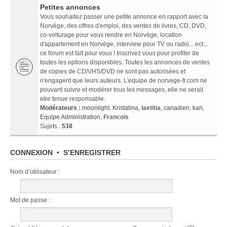
Petites annonces
Vous souhaitez passer une petite annonce en rapport avec la
Norvège, des offres d'emploi, des ventes de livres, CD, DVD,
co-voiturage pour vous rendre en Norvège, location
d'appartement en Norvège, interview pour TV ou radio... ect...
ce forum est fait pour vous ! Inscrivez vous pour profiter de
toutes les options disponibles. Toutes les annonces de ventes
de copies de CD/VHS/DVD ne sont pas autorisées et
n'engagent que leurs auteurs. L'equipe de norvege-fr.com ne
pouvant suivre et modérer tous les messages, elle ne serait
etre tenue responsable.
Modérateurs :
moonlight
,
Kristalina
,
laetitia
,
canadien
,
kari
,
Equipe Administration
,
Francois
Sujets :
538
CONNEXION
•
S’ENREGISTRER
Nom d’utilisateur :
Mot de passe :