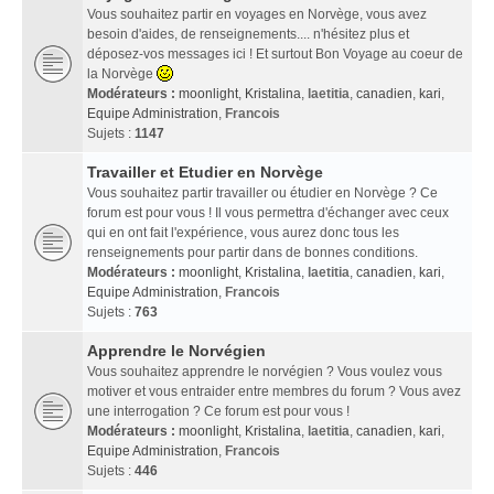
Vous souhaitez partir en voyages en Norvège, vous avez
besoin d'aides, de renseignements.... n'hésitez plus et
déposez-vos messages ici ! Et surtout Bon Voyage au coeur de
la Norvège
Modérateurs :
moonlight
,
Kristalina
,
laetitia
,
canadien
,
kari
,
Equipe Administration
,
Francois
Sujets :
1147
Travailler et Etudier en Norvège
Vous souhaitez partir travailler ou étudier en Norvège ? Ce
forum est pour vous ! Il vous permettra d'échanger avec ceux
qui en ont fait l'expérience, vous aurez donc tous les
renseignements pour partir dans de bonnes conditions.
Modérateurs :
moonlight
,
Kristalina
,
laetitia
,
canadien
,
kari
,
Equipe Administration
,
Francois
Sujets :
763
Apprendre le Norvégien
Vous souhaitez apprendre le norvégien ? Vous voulez vous
motiver et vous entraider entre membres du forum ? Vous avez
une interrogation ? Ce forum est pour vous !
Modérateurs :
moonlight
,
Kristalina
,
laetitia
,
canadien
,
kari
,
Equipe Administration
,
Francois
Sujets :
446