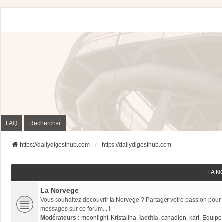
FAQ
Rechercher
https://dailydigesthub.com
https://dailydigesthub.com
LA 
La Norvege
Vous souhaitez decouvrir la Norvege ? Partager votre passion pour 
messages sur ce forum... !
Modérateurs :
moonlight
,
Kristalina
,
laetitia
,
canadien
,
kari
,
Equipe 