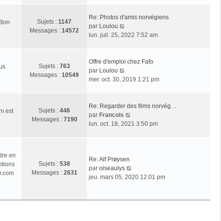
r
l
Re: Photos d'amis norvégiens
Sujets :
1147
 Bon
e
V
par
Loulou
Messages :
14572
d
o
lun. juil. 25, 2022 7:52 am
e
i
r
r
n
l
Offre d'emploi chez Fafo
Sujets :
763
ous
i
e
V
par
Loulou
Messages :
10549
e
d
o
mer. oct. 30, 2019 1:21 pm
r
e
i
m
r
r
e
n
l
Re: Regarder des films norvég…
Sujets :
446
m est
s
i
e
V
par
Francois
Messages :
7190
s
e
d
o
lun. oct. 18, 2021 3:50 pm
a
r
e
i
g
m
r
r
e
e
n
l
dre en
s
i
e
Re: Alf Prøysen
Sujets :
538
ptions
s
e
d
V
par
oiseaulys
Messages :
2631
r.com
a
r
e
o
jeu. mars 05, 2020 12:01 pm
g
m
r
i
e
e
n
r
s
i
l
s
e
e