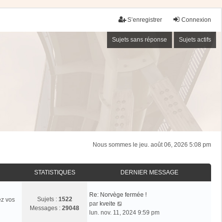
S’enregistrer
Connexion
Sujets sans réponse
Sujets actifs
Nous sommes le jeu. août 06, 2026 5:08 pm
STATISTIQUES
DERNIER MESSAGE
Re: Norvège fermée !
Sujets :
1522
ez vos
V
par
kveite
Messages :
29048
o
lun. nov. 11, 2024 9:59 pm
i