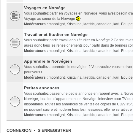
Voyages en Norvège
Vous souhaitez partir en voyages en Norvège, vous avez besoin d'ai
Voyage au coeur de la Norvège
Modérateurs :
moonlight
,
Kristalina
,
laetitia
,
canadien
,
kari
,
Equipe 
Travailler et Etudier en Norvège
Vous souhaitez partir travailler ou étudier en Norvège ? Ce forum es
aurez donc tous les renseignements pour partir dans de bonnes con
Modérateurs :
moonlight
,
Kristalina
,
laetitia
,
canadien
,
kari
,
Equipe 
Apprendre le Norvégien
Vous souhaitez apprendre le norvégien ? Vous voulez vous motiver 
pour vous !
Modérateurs :
moonlight
,
Kristalina
,
laetitia
,
canadien
,
kari
,
Equipe 
Petites annonces
Vous souhaitez passer une petite annonce en rapport avec la Norvèg
Norvège, location d'appartement en Norvège, interview pour TV ou radi
disponibles. Toutes les annonces de ventes de copies de CD/VHS/D
ne pouvant suivre et modérer tous les messages, elle ne serait etre
Modérateurs :
moonlight
,
Kristalina
,
laetitia
,
canadien
,
kari
,
Equipe 
CONNEXION
•
S’ENREGISTRER