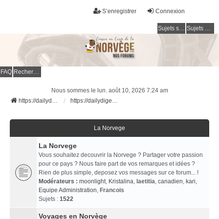
S’enregistrer
Connexion
Sujets sans réponse
Sujets actifs
FAQ
Rechercher
Nous sommes le lun. août 10, 2026 7:24 am
https://dailydigesthub.com
https://dailydigesthub.com
La Norvege
La Norvege
Vous souhaitez decouvrir la Norvege ? Partager votre passion
pour ce pays ? Nous faire part de vos remarques et idées ?
Rien de plus simple, deposez vos messages sur ce forum... !
Modérateurs :
moonlight
,
Kristalina
,
laetitia
,
canadien
,
kari
,
Equipe Administration
,
Francois
Sujets :
1522
Voyages en Norvège