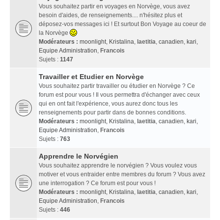
Vous souhaitez partir en voyages en Norvège, vous avez
besoin d'aides, de renseignements.... n'hésitez plus et
déposez-vos messages ici ! Et surtout Bon Voyage au coeur de
la Norvège
Modérateurs :
moonlight
,
Kristalina
,
laetitia
,
canadien
,
kari
,
Equipe Administration
,
Francois
Sujets :
1147
Travailler et Etudier en Norvège
Vous souhaitez partir travailler ou étudier en Norvège ? Ce
forum est pour vous ! Il vous permettra d'échanger avec ceux
qui en ont fait l'expérience, vous aurez donc tous les
renseignements pour partir dans de bonnes conditions.
Modérateurs :
moonlight
,
Kristalina
,
laetitia
,
canadien
,
kari
,
Equipe Administration
,
Francois
Sujets :
763
Apprendre le Norvégien
Vous souhaitez apprendre le norvégien ? Vous voulez vous
motiver et vous entraider entre membres du forum ? Vous avez
une interrogation ? Ce forum est pour vous !
Modérateurs :
moonlight
,
Kristalina
,
laetitia
,
canadien
,
kari
,
Equipe Administration
,
Francois
Sujets :
446