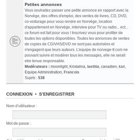
Petites annonces
Vous souhaitez passer une petite annonce en rapport avec la
Norvège, des offres d'emploi, des ventes de livres, CD, DVD,
co-voiturage pour vous rendre en Norvège, location
d'appartement en Norvège, interview pour TV ou radio... ect...
ce forum est fait pour vous ! Inscrivez vous pour profiter de
toutes les options disponibles. Toutes les annonces de ventes
de copies de CD/VHS/DVD ne sont pas autorisées et
n'engagent que leurs auteurs. L'equipe de norvege-fr.com ne
pouvant suivre et modérer tous les messages, elle ne serait
etre tenue responsable.
Modérateurs :
moonlight
,
Kristalina
,
laetitia
,
canadien
,
kari
,
Equipe Administration
,
Francois
Sujets :
538
CONNEXION
•
S’ENREGISTRER
Nom d’utilisateur :
Mot de passe :