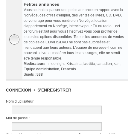
Petites annonces
Vous souhaitez passer une petite annonce en rapport avec la
Norvège, des offres d'emploi, des ventes de livres, CD, DVD,
co-voiturage pour vous rendre en Norvège, location
d'appartement en Norvège, interview pour TV ou radio... ect...
ce forum est fait pour vous ! Inscrivez vous pour profiter de
toutes les options disponibles. Toutes les annonces de ventes
de copies de CD/VHS/DVD ne sont pas autorisées et
n'engagent que leurs auteurs. L'equipe de norvege-fr.com ne
pouvant suivre et modérer tous les messages, elle ne serait
etre tenue responsable.
Modérateurs :
moonlight
,
Kristalina
,
laetitia
,
canadien
,
kari
,
Equipe Administration
,
Francois
Sujets :
538
CONNEXION
•
S’ENREGISTRER
Nom d’utilisateur :
Mot de passe :