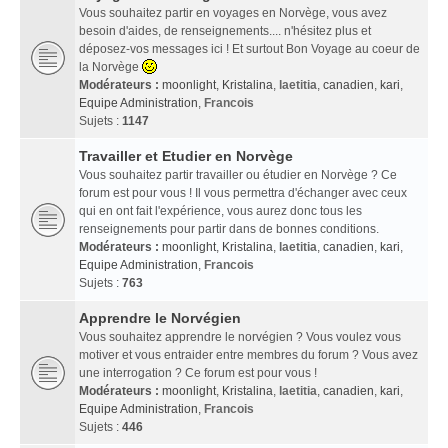
Vous souhaitez partir en voyages en Norvège, vous avez
besoin d'aides, de renseignements.... n'hésitez plus et
déposez-vos messages ici ! Et surtout Bon Voyage au coeur de
la Norvège
Modérateurs :
moonlight
,
Kristalina
,
laetitia
,
canadien
,
kari
,
Equipe Administration
,
Francois
Sujets :
1147
Travailler et Etudier en Norvège
Vous souhaitez partir travailler ou étudier en Norvège ? Ce
forum est pour vous ! Il vous permettra d'échanger avec ceux
qui en ont fait l'expérience, vous aurez donc tous les
renseignements pour partir dans de bonnes conditions.
Modérateurs :
moonlight
,
Kristalina
,
laetitia
,
canadien
,
kari
,
Equipe Administration
,
Francois
Sujets :
763
Apprendre le Norvégien
Vous souhaitez apprendre le norvégien ? Vous voulez vous
motiver et vous entraider entre membres du forum ? Vous avez
une interrogation ? Ce forum est pour vous !
Modérateurs :
moonlight
,
Kristalina
,
laetitia
,
canadien
,
kari
,
Equipe Administration
,
Francois
Sujets :
446