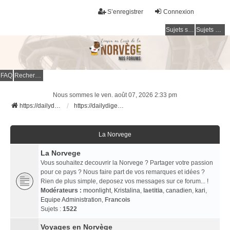
S’enregistrer
Connexion
Sujets sans réponse
Sujets actifs
FAQ
Rechercher
Nous sommes le ven. août 07, 2026 2:33 pm
https://dailydigesthub.com
https://dailydigesthub.com
La Norvege
La Norvege
Vous souhaitez decouvrir la Norvege ? Partager votre passion
pour ce pays ? Nous faire part de vos remarques et idées ?
Rien de plus simple, deposez vos messages sur ce forum... !
Modérateurs :
moonlight
,
Kristalina
,
laetitia
,
canadien
,
kari
,
Equipe Administration
,
Francois
Sujets :
1522
Voyages en Norvège