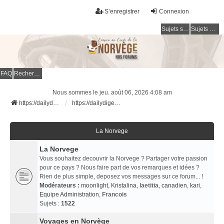
S’enregistrer
Connexion
Sujets sans réponse
Sujets actifs
FAQ
Rechercher
Nous sommes le jeu. août 06, 2026 4:08 am
https://dailydigesthub.com
https://dailydigesthub.com
La Norvege
La Norvege
Vous souhaitez decouvrir la Norvege ? Partager votre passion
pour ce pays ? Nous faire part de vos remarques et idées ?
Rien de plus simple, deposez vos messages sur ce forum... !
Modérateurs :
moonlight
,
Kristalina
,
laetitia
,
canadien
,
kari
,
Equipe Administration
,
Francois
Sujets :
1522
Voyages en Norvège