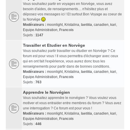
Vous souhaitez partir en voyages en Norvège, vous avez
besoin d'aides, de renseignements.... n'hésitez plus et
déposez-vos messages ici ! Et surtout Bon Voyage au coeur de
la Norvège
Modérateurs :
moonlight
,
Kristalina
,
laetitia
,
canadien
,
kari
,
Equipe Administration
,
Francois
Sujets :
1147
Travailler et Etudier en Norvège
Vous souhaitez partir travailler ou étudier en Norvège ? Ce
forum est pour vous ! Il vous permettra d'échanger avec ceux
qui en ont fait l'expérience, vous aurez donc tous les
renseignements pour partir dans de bonnes conditions.
Modérateurs :
moonlight
,
Kristalina
,
laetitia
,
canadien
,
kari
,
Equipe Administration
,
Francois
Sujets :
763
Apprendre le Norvégien
Vous souhaitez apprendre le norvégien ? Vous voulez vous
motiver et vous entraider entre membres du forum ? Vous avez
une interrogation ? Ce forum est pour vous !
Modérateurs :
moonlight
,
Kristalina
,
laetitia
,
canadien
,
kari
,
Equipe Administration
,
Francois
Sujets :
446