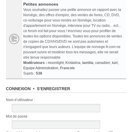
Petites annonces
Vous souhaitez passer une petite annonce en rapport avec la
Norvège, des offres d'emploi, des ventes de livres, CD, DVD,
co-voiturage pour vous rendre en Norvège, location
d'appartement en Norvège, interview pour TV ou radio... ect...
ce forum est fait pour vous ! Inscrivez vous pour profiter de
toutes les options disponibles. Toutes les annonces de ventes
de copies de CD/VHS/DVD ne sont pas autorisées et
n'engagent que leurs auteurs. L'equipe de norvege-fr.com ne
pouvant suivre et modérer tous les messages, elle ne serait
etre tenue responsable.
Modérateurs :
moonlight
,
Kristalina
,
laetitia
,
canadien
,
kari
,
Equipe Administration
,
Francois
Sujets :
538
CONNEXION
•
S’ENREGISTRER
Nom d’utilisateur :
Mot de passe :