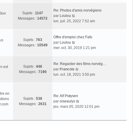
r
l
Re: Photos d'amis norvégiens
Sujets :
1147
 Bon
e
V
par
Loulou
Messages :
14572
d
o
lun. juil. 25, 2022 7:52 am
e
i
r
r
n
l
Offre d'emploi chez Fafo
Sujets :
763
ous
i
e
V
par
Loulou
Messages :
10549
e
d
o
mer. oct. 30, 2019 1:21 pm
r
e
i
m
r
r
e
n
l
Re: Regarder des films norvég…
Sujets :
446
m est
s
i
e
V
par
Francois
Messages :
7190
s
e
d
o
lun. oct. 18, 2021 3:50 pm
a
r
e
i
g
m
r
r
e
e
n
l
dre en
s
i
e
Re: Alf Prøysen
Sujets :
538
ptions
s
e
d
V
par
oiseaulys
Messages :
2631
r.com
a
r
e
o
jeu. mars 05, 2020 12:01 pm
g
m
r
i
e
e
n
r
s
i
l
s
e
e