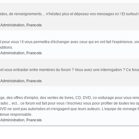
des, de renseignements.... n'hésitez plus et déposez-vos messages ici ! Et surtout
Administration
,
Francois
t pour vous ! Il vous permettra d'échanger avec ceux qui en ont fait l'expérience, v
ditions.
Administration
,
Francois
et vous entraider entre membres du forum ? Vous avez une interrogation ? Ce foru
Administration
,
Francois
e, des offres d'emploi, des ventes de livres, CD, DVD, co-voiturage pour vous ren
o... ect... ce forum est fait pour vous ! Inscrivez vous pour profiter de toutes les o
VD ne sont pas autorisées et n'engagent que leurs auteurs. L'equipe de norvege-f
 tenue responsable.
Administration
,
Francois