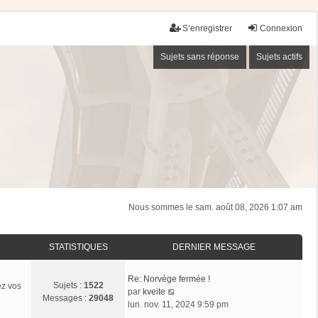
S’enregistrer
Connexion
Sujets sans réponse
Sujets actifs
Nous sommes le sam. août 08, 2026 1:07 am
STATISTIQUES
DERNIER MESSAGE
Re: Norvège fermée !
Sujets :
1522
ez vos
V
par
kveite
Messages :
29048
o
lun. nov. 11, 2024 9:59 pm
i