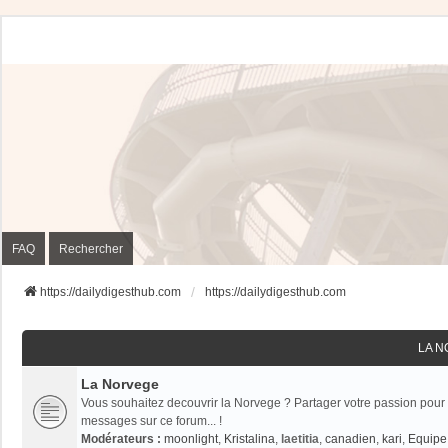
FAQ
Rechercher
https://dailydigesthub.com
https://dailydigesthub.com
LA 
La Norvege
Vous souhaitez decouvrir la Norvege ? Partager votre passion pour 
messages sur ce forum... !
Modérateurs :
moonlight
,
Kristalina
,
laetitia
,
canadien
,
kari
,
Equipe 