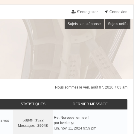
S’enregistrer
Connexion
Sujets sans réponse
Sujets actifs
Nous sommes le ven. août 07, 2026 7:03 am
STATISTIQUES
DERNIER MESSAGE
Re: Norvège fermée !
Sujets :
1522
ez vos
V
par
kveite
Messages :
29048
o
lun. nov. 11, 2024 9:59 pm
i