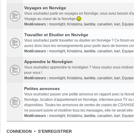
Voyages en Norvège
Vous souhaitez partir en voyages en Norvège, vous avez besoin d'ai
Voyage au coeur de la Norvège
Modérateurs :
moonlight
,
Kristalina
,
laetitia
,
canadien
,
kari
,
Equipe 
Travailler et Etudier en Norvège
Vous souhaitez partir travailler ou étudier en Norvège ? Ce forum es
aurez donc tous les renseignements pour partir dans de bonnes con
Modérateurs :
moonlight
,
Kristalina
,
laetitia
,
canadien
,
kari
,
Equipe 
Apprendre le Norvégien
Vous souhaitez apprendre le norvégien ? Vous voulez vous motiver 
pour vous !
Modérateurs :
moonlight
,
Kristalina
,
laetitia
,
canadien
,
kari
,
Equipe 
Petites annonces
Vous souhaitez passer une petite annonce en rapport avec la Norvèg
Norvège, location d'appartement en Norvège, interview pour TV ou radi
disponibles. Toutes les annonces de ventes de copies de CD/VHS/D
ne pouvant suivre et modérer tous les messages, elle ne serait etre
Modérateurs :
moonlight
,
Kristalina
,
laetitia
,
canadien
,
kari
,
Equipe 
CONNEXION
•
S’ENREGISTRER