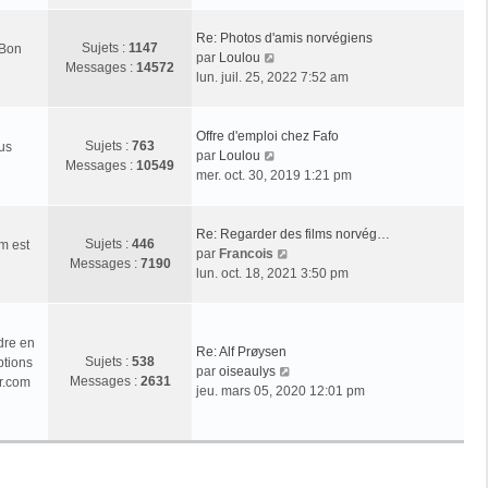
r
l
Re: Photos d'amis norvégiens
Sujets :
1147
 Bon
e
V
par
Loulou
Messages :
14572
d
o
lun. juil. 25, 2022 7:52 am
e
i
r
r
n
l
Offre d'emploi chez Fafo
Sujets :
763
ous
i
e
V
par
Loulou
Messages :
10549
e
d
o
mer. oct. 30, 2019 1:21 pm
r
e
i
m
r
r
e
n
l
Re: Regarder des films norvég…
Sujets :
446
m est
s
i
e
V
par
Francois
Messages :
7190
s
e
d
o
lun. oct. 18, 2021 3:50 pm
a
r
e
i
g
m
r
r
e
e
n
l
dre en
s
i
e
Re: Alf Prøysen
Sujets :
538
ptions
s
e
d
V
par
oiseaulys
Messages :
2631
r.com
a
r
e
o
jeu. mars 05, 2020 12:01 pm
g
m
r
i
e
e
n
r
s
i
l
s
e
e