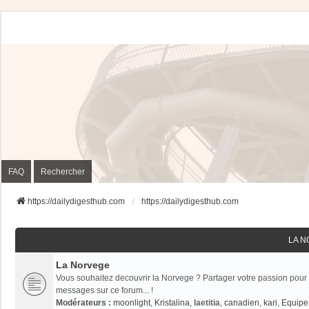
FAQ
Rechercher
https://dailydigesthub.com
https://dailydigesthub.com
LA 
La Norvege
Vous souhaitez decouvrir la Norvege ? Partager votre passion pour 
messages sur ce forum... !
Modérateurs :
moonlight
,
Kristalina
,
laetitia
,
canadien
,
kari
,
Equipe 