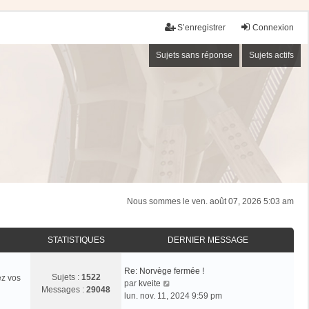
S’enregistrer
Connexion
Sujets sans réponse
Sujets actifs
Nous sommes le ven. août 07, 2026 5:03 am
STATISTIQUES
DERNIER MESSAGE
Re: Norvège fermée !
Sujets :
1522
ez vos
V
par
kveite
Messages :
29048
o
lun. nov. 11, 2024 9:59 pm
i