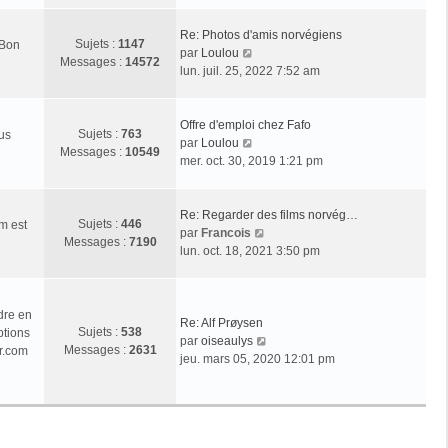
r
l
Re: Photos d'amis norvégiens
Sujets :
1147
 Bon
e
V
par
Loulou
Messages :
14572
d
o
lun. juil. 25, 2022 7:52 am
e
i
r
r
n
l
Offre d'emploi chez Fafo
Sujets :
763
ous
i
e
V
par
Loulou
Messages :
10549
e
d
o
mer. oct. 30, 2019 1:21 pm
r
e
i
m
r
r
e
n
l
Re: Regarder des films norvég…
Sujets :
446
m est
s
i
e
V
par
Francois
Messages :
7190
s
e
d
o
lun. oct. 18, 2021 3:50 pm
a
r
e
i
g
m
r
r
e
e
n
l
dre en
s
i
e
Re: Alf Prøysen
Sujets :
538
ptions
s
e
d
V
par
oiseaulys
Messages :
2631
r.com
a
r
e
o
jeu. mars 05, 2020 12:01 pm
g
m
r
i
e
e
n
r
s
i
l
s
e
e