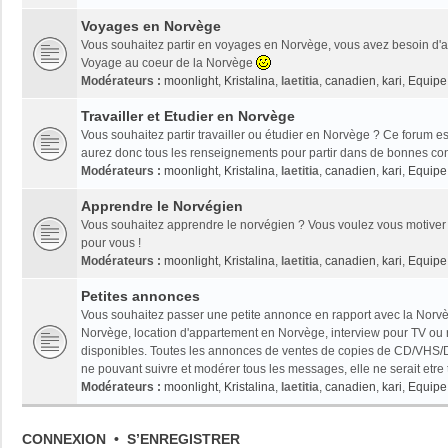
Voyages en Norvège
Vous souhaitez partir en voyages en Norvège, vous avez besoin d'ai
Voyage au coeur de la Norvège
Modérateurs :
moonlight
,
Kristalina
,
laetitia
,
canadien
,
kari
,
Equipe 
Travailler et Etudier en Norvège
Vous souhaitez partir travailler ou étudier en Norvège ? Ce forum es
aurez donc tous les renseignements pour partir dans de bonnes con
Modérateurs :
moonlight
,
Kristalina
,
laetitia
,
canadien
,
kari
,
Equipe 
Apprendre le Norvégien
Vous souhaitez apprendre le norvégien ? Vous voulez vous motiver 
pour vous !
Modérateurs :
moonlight
,
Kristalina
,
laetitia
,
canadien
,
kari
,
Equipe 
Petites annonces
Vous souhaitez passer une petite annonce en rapport avec la Norvèg
Norvège, location d'appartement en Norvège, interview pour TV ou radi
disponibles. Toutes les annonces de ventes de copies de CD/VHS/D
ne pouvant suivre et modérer tous les messages, elle ne serait etre
Modérateurs :
moonlight
,
Kristalina
,
laetitia
,
canadien
,
kari
,
Equipe 
CONNEXION
•
S’ENREGISTRER