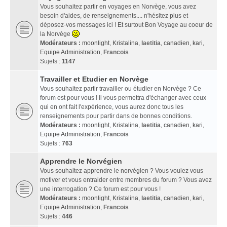
Vous souhaitez partir en voyages en Norvège, vous avez
besoin d'aides, de renseignements.... n'hésitez plus et
déposez-vos messages ici ! Et surtout Bon Voyage au coeur de
la Norvège
Modérateurs :
moonlight
,
Kristalina
,
laetitia
,
canadien
,
kari
,
Equipe Administration
,
Francois
Sujets :
1147
Travailler et Etudier en Norvège
Vous souhaitez partir travailler ou étudier en Norvège ? Ce
forum est pour vous ! Il vous permettra d'échanger avec ceux
qui en ont fait l'expérience, vous aurez donc tous les
renseignements pour partir dans de bonnes conditions.
Modérateurs :
moonlight
,
Kristalina
,
laetitia
,
canadien
,
kari
,
Equipe Administration
,
Francois
Sujets :
763
Apprendre le Norvégien
Vous souhaitez apprendre le norvégien ? Vous voulez vous
motiver et vous entraider entre membres du forum ? Vous avez
une interrogation ? Ce forum est pour vous !
Modérateurs :
moonlight
,
Kristalina
,
laetitia
,
canadien
,
kari
,
Equipe Administration
,
Francois
Sujets :
446