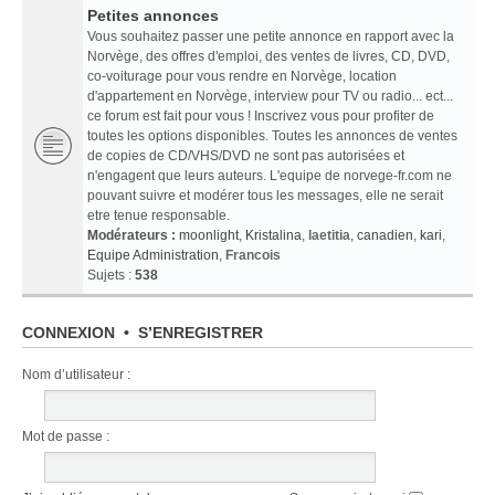
Petites annonces
Vous souhaitez passer une petite annonce en rapport avec la
Norvège, des offres d'emploi, des ventes de livres, CD, DVD,
co-voiturage pour vous rendre en Norvège, location
d'appartement en Norvège, interview pour TV ou radio... ect...
ce forum est fait pour vous ! Inscrivez vous pour profiter de
toutes les options disponibles. Toutes les annonces de ventes
de copies de CD/VHS/DVD ne sont pas autorisées et
n'engagent que leurs auteurs. L'equipe de norvege-fr.com ne
pouvant suivre et modérer tous les messages, elle ne serait
etre tenue responsable.
Modérateurs :
moonlight
,
Kristalina
,
laetitia
,
canadien
,
kari
,
Equipe Administration
,
Francois
Sujets :
538
CONNEXION
•
S’ENREGISTRER
Nom d’utilisateur :
Mot de passe :