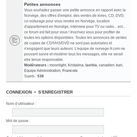
Petites annonces
Vous souhaitez passer une petite annonce en rapport avec la
Norvège, des offres d'emploi, des ventes de livres, CD, DVD,
co-voiturage pour vous rendre en Norvège, location
d'appartement en Norvège, interview pour TV ou radio... ect...
ce forum est fait pour vous ! Inscrivez vous pour profiter de
toutes les options disponibles. Toutes les annonces de ventes
de copies de CD/VHS/DVD ne sont pas autorisées et
n'engagent que leurs auteurs. L'equipe de norvege-fr.com ne
pouvant suivre et modérer tous les messages, elle ne serait
etre tenue responsable.
Modérateurs :
moonlight
,
Kristalina
,
laetitia
,
canadien
,
kari
,
Equipe Administration
,
Francois
Sujets :
538
CONNEXION
•
S’ENREGISTRER
Nom d’utilisateur :
Mot de passe :