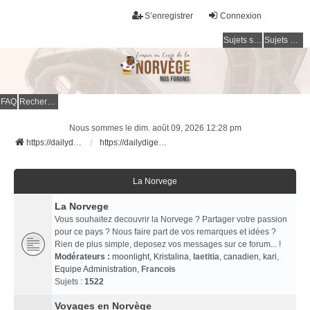
S’enregistrer
Connexion
Sujets sans réponse
Sujets actifs
FAQ
Rechercher
Nous sommes le dim. août 09, 2026 12:28 pm
https://dailydigesthub.com
https://dailydigesthub.com
La Norvege
La Norvege
Vous souhaitez decouvrir la Norvege ? Partager votre passion
pour ce pays ? Nous faire part de vos remarques et idées ?
Rien de plus simple, deposez vos messages sur ce forum... !
Modérateurs :
moonlight
,
Kristalina
,
laetitia
,
canadien
,
kari
,
Equipe Administration
,
Francois
Sujets :
1522
Voyages en Norvège