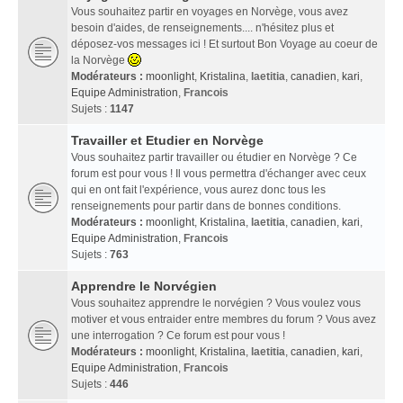
Vous souhaitez partir en voyages en Norvège, vous avez
besoin d'aides, de renseignements.... n'hésitez plus et
déposez-vos messages ici ! Et surtout Bon Voyage au coeur de
la Norvège
Modérateurs :
moonlight
,
Kristalina
,
laetitia
,
canadien
,
kari
,
Equipe Administration
,
Francois
Sujets :
1147
Travailler et Etudier en Norvège
Vous souhaitez partir travailler ou étudier en Norvège ? Ce
forum est pour vous ! Il vous permettra d'échanger avec ceux
qui en ont fait l'expérience, vous aurez donc tous les
renseignements pour partir dans de bonnes conditions.
Modérateurs :
moonlight
,
Kristalina
,
laetitia
,
canadien
,
kari
,
Equipe Administration
,
Francois
Sujets :
763
Apprendre le Norvégien
Vous souhaitez apprendre le norvégien ? Vous voulez vous
motiver et vous entraider entre membres du forum ? Vous avez
une interrogation ? Ce forum est pour vous !
Modérateurs :
moonlight
,
Kristalina
,
laetitia
,
canadien
,
kari
,
Equipe Administration
,
Francois
Sujets :
446