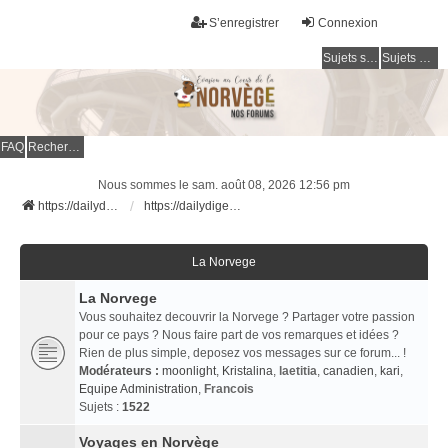
S’enregistrer
Connexion
Sujets sans réponse
Sujets actifs
FAQ
Rechercher
Nous sommes le sam. août 08, 2026 12:56 pm
https://dailydigesthub.com
https://dailydigesthub.com
La Norvege
La Norvege
Vous souhaitez decouvrir la Norvege ? Partager votre passion
pour ce pays ? Nous faire part de vos remarques et idées ?
Rien de plus simple, deposez vos messages sur ce forum... !
Modérateurs :
moonlight
,
Kristalina
,
laetitia
,
canadien
,
kari
,
Equipe Administration
,
Francois
Sujets :
1522
Voyages en Norvège