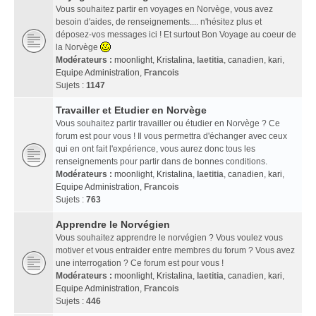
Vous souhaitez partir en voyages en Norvège, vous avez
besoin d'aides, de renseignements.... n'hésitez plus et
déposez-vos messages ici ! Et surtout Bon Voyage au coeur de
la Norvège
Modérateurs :
moonlight
,
Kristalina
,
laetitia
,
canadien
,
kari
,
Equipe Administration
,
Francois
Sujets :
1147
Travailler et Etudier en Norvège
Vous souhaitez partir travailler ou étudier en Norvège ? Ce
forum est pour vous ! Il vous permettra d'échanger avec ceux
qui en ont fait l'expérience, vous aurez donc tous les
renseignements pour partir dans de bonnes conditions.
Modérateurs :
moonlight
,
Kristalina
,
laetitia
,
canadien
,
kari
,
Equipe Administration
,
Francois
Sujets :
763
Apprendre le Norvégien
Vous souhaitez apprendre le norvégien ? Vous voulez vous
motiver et vous entraider entre membres du forum ? Vous avez
une interrogation ? Ce forum est pour vous !
Modérateurs :
moonlight
,
Kristalina
,
laetitia
,
canadien
,
kari
,
Equipe Administration
,
Francois
Sujets :
446