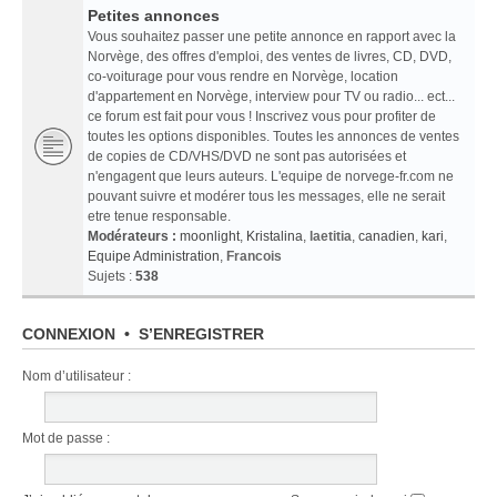
Petites annonces
Vous souhaitez passer une petite annonce en rapport avec la
Norvège, des offres d'emploi, des ventes de livres, CD, DVD,
co-voiturage pour vous rendre en Norvège, location
d'appartement en Norvège, interview pour TV ou radio... ect...
ce forum est fait pour vous ! Inscrivez vous pour profiter de
toutes les options disponibles. Toutes les annonces de ventes
de copies de CD/VHS/DVD ne sont pas autorisées et
n'engagent que leurs auteurs. L'equipe de norvege-fr.com ne
pouvant suivre et modérer tous les messages, elle ne serait
etre tenue responsable.
Modérateurs :
moonlight
,
Kristalina
,
laetitia
,
canadien
,
kari
,
Equipe Administration
,
Francois
Sujets :
538
CONNEXION
•
S’ENREGISTRER
Nom d’utilisateur :
Mot de passe :