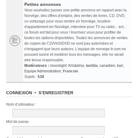
Petites annonces
Vous souhaitez passer une petite annonce en rapport avec la
Norvège, des offres d'emploi, des ventes de livres, CD, DVD,
co-voiturage pour vous rendre en Norvège, location
d'appartement en Norvège, interview pour TV ou radio... ect...
ce forum est fait pour vous ! Inscrivez vous pour profiter de
toutes les options disponibles. Toutes les annonces de ventes
de copies de CD/VHS/DVD ne sont pas autorisées et
n'engagent que leurs auteurs. L'equipe de norvege-fr.com ne
pouvant suivre et modérer tous les messages, elle ne serait
etre tenue responsable.
Modérateurs :
moonlight
,
Kristalina
,
laetitia
,
canadien
,
kari
,
Equipe Administration
,
Francois
Sujets :
538
CONNEXION
•
S’ENREGISTRER
Nom d’utilisateur :
Mot de passe :