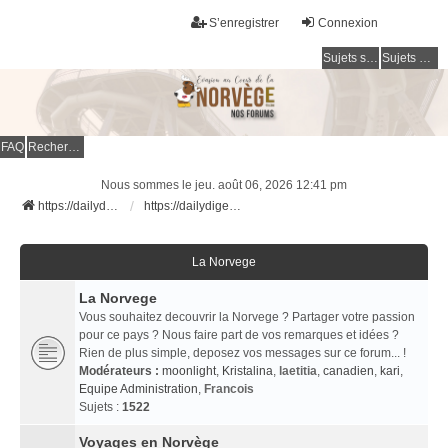
S’enregistrer
Connexion
Sujets sans réponse
Sujets actifs
FAQ
Rechercher
Nous sommes le jeu. août 06, 2026 12:41 pm
https://dailydigesthub.com
https://dailydigesthub.com
La Norvege
La Norvege
Vous souhaitez decouvrir la Norvege ? Partager votre passion
pour ce pays ? Nous faire part de vos remarques et idées ?
Rien de plus simple, deposez vos messages sur ce forum... !
Modérateurs :
moonlight
,
Kristalina
,
laetitia
,
canadien
,
kari
,
Equipe Administration
,
Francois
Sujets :
1522
Voyages en Norvège