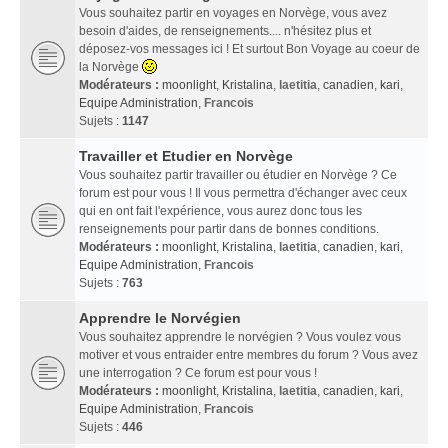
Vous souhaitez partir en voyages en Norvège, vous avez
besoin d'aides, de renseignements.... n'hésitez plus et
déposez-vos messages ici ! Et surtout Bon Voyage au coeur de
la Norvège
Modérateurs :
moonlight
,
Kristalina
,
laetitia
,
canadien
,
kari
,
Equipe Administration
,
Francois
Sujets :
1147
Travailler et Etudier en Norvège
Vous souhaitez partir travailler ou étudier en Norvège ? Ce
forum est pour vous ! Il vous permettra d'échanger avec ceux
qui en ont fait l'expérience, vous aurez donc tous les
renseignements pour partir dans de bonnes conditions.
Modérateurs :
moonlight
,
Kristalina
,
laetitia
,
canadien
,
kari
,
Equipe Administration
,
Francois
Sujets :
763
Apprendre le Norvégien
Vous souhaitez apprendre le norvégien ? Vous voulez vous
motiver et vous entraider entre membres du forum ? Vous avez
une interrogation ? Ce forum est pour vous !
Modérateurs :
moonlight
,
Kristalina
,
laetitia
,
canadien
,
kari
,
Equipe Administration
,
Francois
Sujets :
446