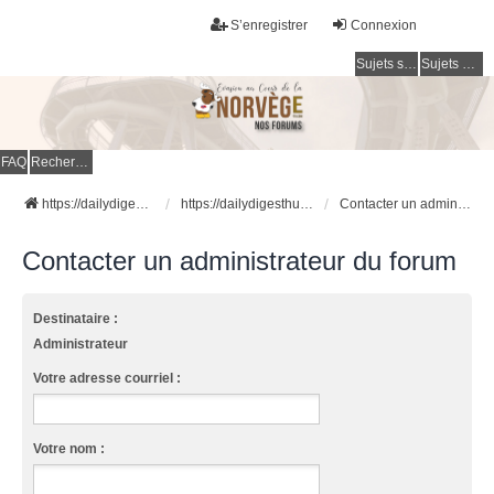
S’enregistrer
Connexion
Sujets sans réponse
Sujets actifs
FAQ
Rechercher
https://dailydigesthub.com
https://dailydigesthub.com
Contacter un administrateur du forum
Contacter un administrateur du forum
Destinataire :
Administrateur
Votre adresse courriel :
Votre nom :