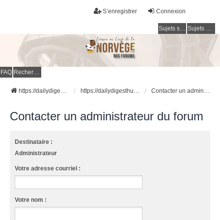
S’enregistrer
Connexion
Sujets sans réponse
Sujets actifs
FAQ
Rechercher
https://dailydigesthub.com
https://dailydigesthub.com
Contacter un administrateur du forum
Contacter un administrateur du forum
Destinataire :
Administrateur
Votre adresse courriel :
Votre nom :