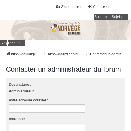
S’enregistrer
Connexion
Sujets sans réponse
Sujets actifs
FAQ
Rechercher
https://dailydigesthub.com
https://dailydigesthub.com
Contacter un administrateur du forum
Contacter un administrateur du forum
Destinataire :
Administrateur
Votre adresse courriel :
Votre nom :