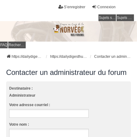
S’enregistrer
Connexion
Sujets sans réponse
Sujets actifs
FAQ
Rechercher
https://dailydigesthub.com
https://dailydigesthub.com
Contacter un administrateur du forum
Contacter un administrateur du forum
Destinataire :
Administrateur
Votre adresse courriel :
Votre nom :