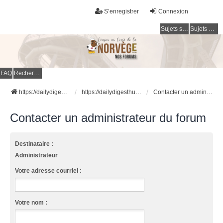
S’enregistrer
Connexion
Sujets sans réponse
Sujets actifs
FAQ
Rechercher
https://dailydigesthub.com
https://dailydigesthub.com
Contacter un administrateur du forum
Contacter un administrateur du forum
Destinataire :
Administrateur
Votre adresse courriel :
Votre nom :