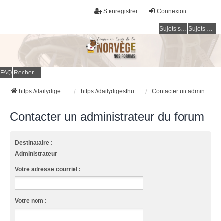
S’enregistrer
Connexion
Sujets sans réponse
Sujets actifs
FAQ
Rechercher
https://dailydigesthub.com
https://dailydigesthub.com
Contacter un administrateur du forum
Contacter un administrateur du forum
Destinataire :
Administrateur
Votre adresse courriel :
Votre nom :