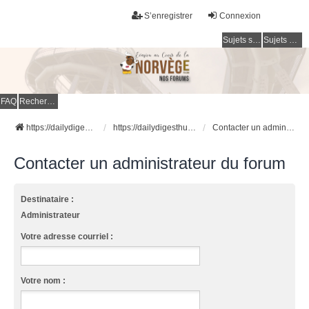
S’enregistrer
Connexion
Sujets sans réponse
Sujets actifs
FAQ
Rechercher
https://dailydigesthub.com
https://dailydigesthub.com
Contacter un administrateur du forum
Contacter un administrateur du forum
Destinataire :
Administrateur
Votre adresse courriel :
Votre nom :