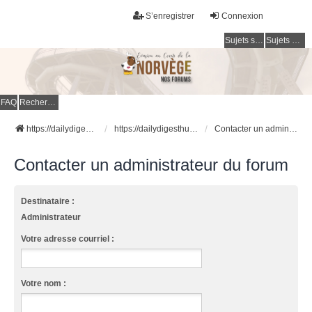
S’enregistrer
Connexion
Sujets sans réponse
Sujets actifs
FAQ
Rechercher
https://dailydigesthub.com
https://dailydigesthub.com
Contacter un administrateur du forum
Contacter un administrateur du forum
Destinataire :
Administrateur
Votre adresse courriel :
Votre nom :