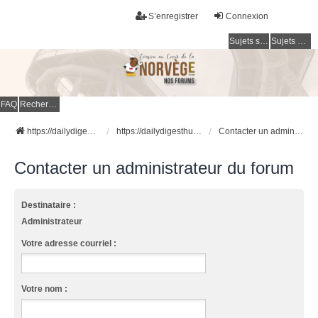
S’enregistrer
Connexion
Sujets sans réponse
Sujets actifs
FAQ
Rechercher
https://dailydigesthub.com
https://dailydigesthub.com
Contacter un administrateur du forum
Contacter un administrateur du forum
Destinataire :
Administrateur
Votre adresse courriel :
Votre nom :