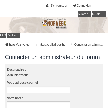
S’enregistrer
Connexion
Sujets sans réponse
Sujets actifs
FAQ
Rechercher
https://dailydigesthub.com
https://dailydigesthub.com
Contacter un administrateur du forum
Contacter un administrateur du forum
Destinataire :
Administrateur
Votre adresse courriel :
Votre nom :