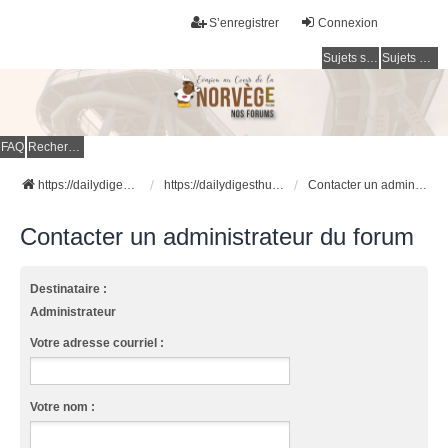
S’enregistrer
Connexion
Sujets sans réponse
Sujets actifs
FAQ
Rechercher
https://dailydigesthub.com
https://dailydigesthub.com
Contacter un administrateur du forum
Contacter un administrateur du forum
Destinataire :
Administrateur
Votre adresse courriel :
Votre nom :