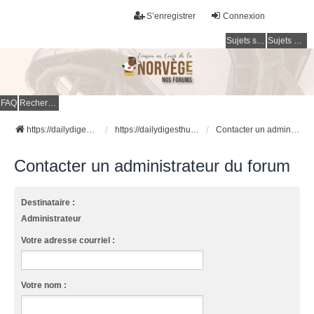
S’enregistrer
Connexion
Sujets sans réponse
Sujets actifs
FAQ
Rechercher
https://dailydigesthub.com
https://dailydigesthub.com
Contacter un administrateur du forum
Contacter un administrateur du forum
Destinataire :
Administrateur
Votre adresse courriel :
Votre nom :