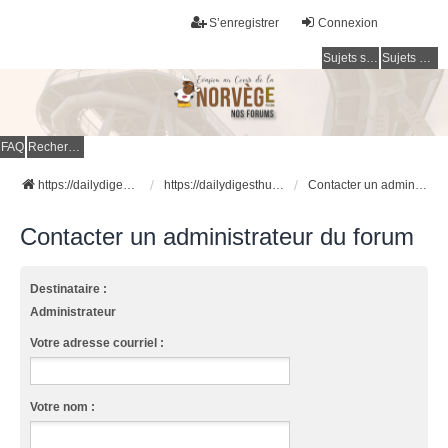
S’enregistrer
Connexion
Sujets sans réponse
Sujets actifs
FAQ
Rechercher
https://dailydigesthub.com
https://dailydigesthub.com
Contacter un administrateur du forum
Contacter un administrateur du forum
Destinataire :
Administrateur
Votre adresse courriel :
Votre nom :