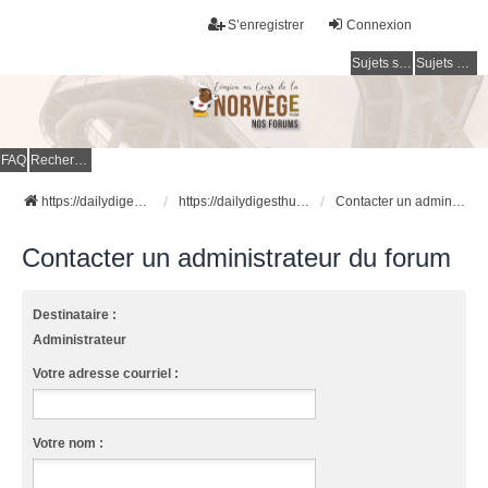
S’enregistrer
Connexion
Sujets sans réponse
Sujets actifs
FAQ
Rechercher
https://dailydigesthub.com
https://dailydigesthub.com
Contacter un administrateur du forum
Contacter un administrateur du forum
Destinataire :
Administrateur
Votre adresse courriel :
Votre nom :