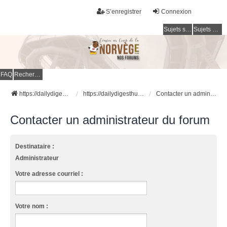
S’enregistrer
Connexion
Sujets sans réponse
Sujets actifs
FAQ
Rechercher
https://dailydigesthub.com
https://dailydigesthub.com
Contacter un administrateur du forum
Contacter un administrateur du forum
Destinataire :
Administrateur
Votre adresse courriel :
Votre nom :