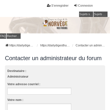
S’enregistrer
Connexion
Sujets sans réponse
Sujets actifs
FAQ
Rechercher
https://dailydigesthub.com
https://dailydigesthub.com
Contacter un administrateur du forum
Contacter un administrateur du forum
Destinataire :
Administrateur
Votre adresse courriel :
Votre nom :