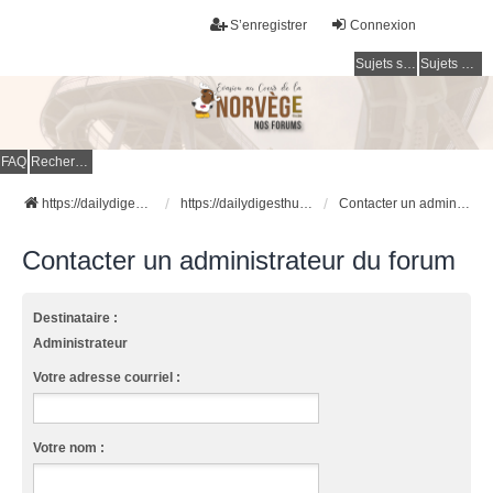
S’enregistrer
Connexion
Sujets sans réponse
Sujets actifs
FAQ
Rechercher
https://dailydigesthub.com
https://dailydigesthub.com
Contacter un administrateur du forum
Contacter un administrateur du forum
Destinataire :
Administrateur
Votre adresse courriel :
Votre nom :