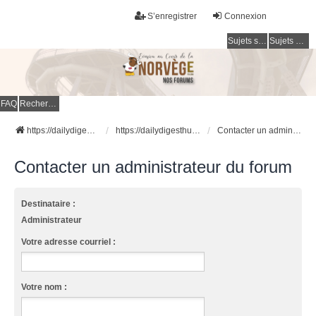
S’enregistrer
Connexion
Sujets sans réponse
Sujets actifs
FAQ
Rechercher
https://dailydigesthub.com
https://dailydigesthub.com
Contacter un administrateur du forum
Contacter un administrateur du forum
Destinataire :
Administrateur
Votre adresse courriel :
Votre nom :