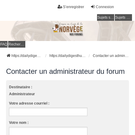
S’enregistrer
Connexion
Sujets sans réponse
Sujets actifs
FAQ
Rechercher
https://dailydigesthub.com
https://dailydigesthub.com
Contacter un administrateur du forum
Contacter un administrateur du forum
Destinataire :
Administrateur
Votre adresse courriel :
Votre nom :