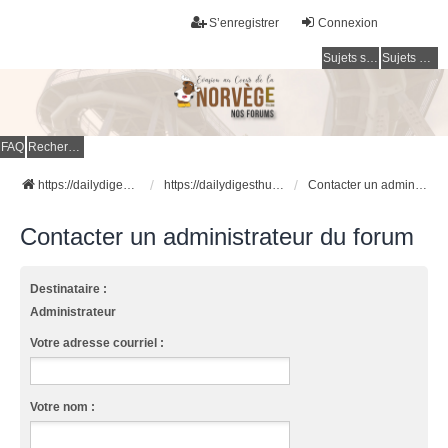
S’enregistrer
Connexion
Sujets sans réponse
Sujets actifs
FAQ
Rechercher
https://dailydigesthub.com
https://dailydigesthub.com
Contacter un administrateur du forum
Contacter un administrateur du forum
Destinataire :
Administrateur
Votre adresse courriel :
Votre nom :