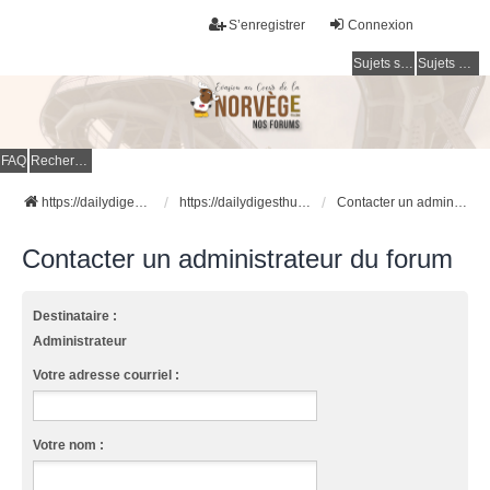
S’enregistrer
Connexion
Sujets sans réponse
Sujets actifs
FAQ
Rechercher
https://dailydigesthub.com
https://dailydigesthub.com
Contacter un administrateur du forum
Contacter un administrateur du forum
Destinataire :
Administrateur
Votre adresse courriel :
Votre nom :