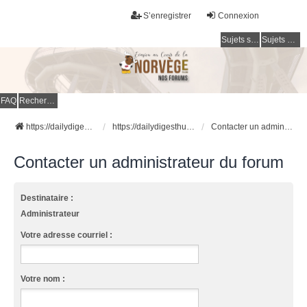
S’enregistrer
Connexion
Sujets sans réponse
Sujets actifs
FAQ
Rechercher
https://dailydigesthub.com
https://dailydigesthub.com
Contacter un administrateur du forum
Contacter un administrateur du forum
Destinataire :
Administrateur
Votre adresse courriel :
Votre nom :