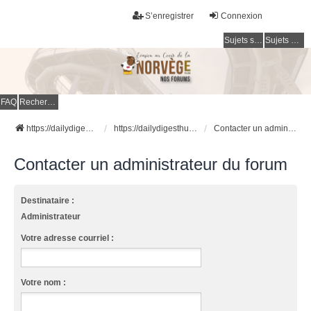
S’enregistrer
Connexion
Sujets sans réponse
Sujets actifs
FAQ
Rechercher
https://dailydigesthub.com
https://dailydigesthub.com
Contacter un administrateur du forum
Contacter un administrateur du forum
Destinataire :
Administrateur
Votre adresse courriel :
Votre nom :