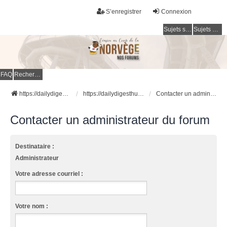
S’enregistrer
Connexion
Sujets sans réponse
Sujets actifs
FAQ
Rechercher
https://dailydigesthub.com
https://dailydigesthub.com
Contacter un administrateur du forum
Contacter un administrateur du forum
Destinataire :
Administrateur
Votre adresse courriel :
Votre nom :