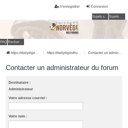
S’enregistrer
Connexion
Sujets sans réponse
Sujets actifs
FAQ
Rechercher
https://dailydigesthub.com
https://dailydigesthub.com
Contacter un administrateur du forum
Contacter un administrateur du forum
Destinataire :
Administrateur
Votre adresse courriel :
Votre nom :