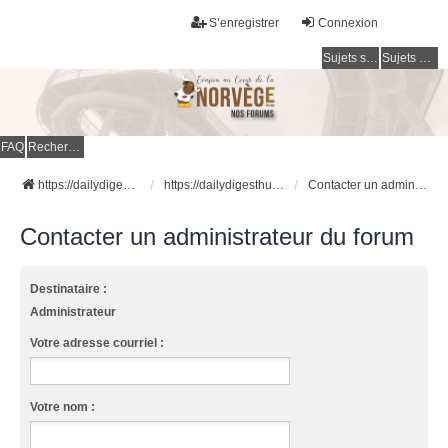
S’enregistrer
Connexion
Sujets sans réponse
Sujets actifs
FAQ
Rechercher
https://dailydigesthub.com
https://dailydigesthub.com
Contacter un administrateur du forum
Contacter un administrateur du forum
Destinataire :
Administrateur
Votre adresse courriel :
Votre nom :