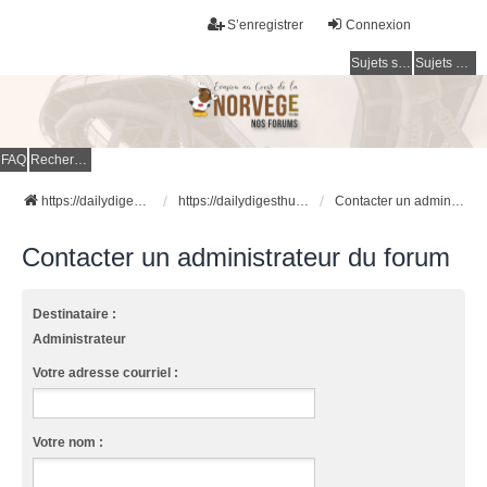
S’enregistrer
Connexion
Sujets sans réponse
Sujets actifs
FAQ
Rechercher
https://dailydigesthub.com
https://dailydigesthub.com
Contacter un administrateur du forum
Contacter un administrateur du forum
Destinataire :
Administrateur
Votre adresse courriel :
Votre nom :