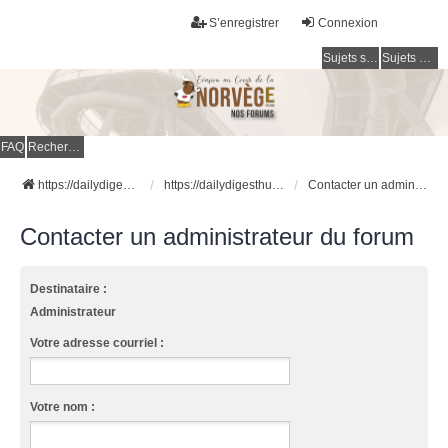
S’enregistrer
Connexion
Sujets sans réponse
Sujets actifs
FAQ
Rechercher
https://dailydigesthub.com
https://dailydigesthub.com
Contacter un administrateur du forum
Contacter un administrateur du forum
Destinataire :
Administrateur
Votre adresse courriel :
Votre nom :