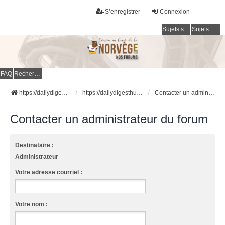
S’enregistrer
Connexion
Sujets sans réponse
Sujets actifs
FAQ
Rechercher
https://dailydigesthub.com
https://dailydigesthub.com
Contacter un administrateur du forum
Contacter un administrateur du forum
Destinataire :
Administrateur
Votre adresse courriel :
Votre nom :