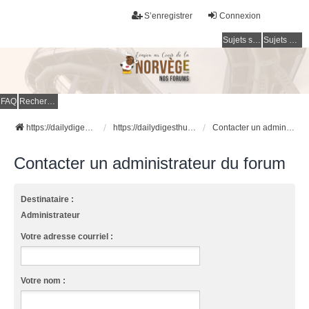
S’enregistrer
Connexion
Sujets sans réponse
Sujets actifs
FAQ
Rechercher
https://dailydigesthub.com
https://dailydigesthub.com
Contacter un administrateur du forum
Contacter un administrateur du forum
Destinataire :
Administrateur
Votre adresse courriel :
Votre nom :