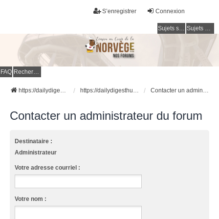
S’enregistrer
Connexion
Sujets sans réponse
Sujets actifs
FAQ
Rechercher
https://dailydigesthub.com
https://dailydigesthub.com
Contacter un administrateur du forum
Contacter un administrateur du forum
Destinataire :
Administrateur
Votre adresse courriel :
Votre nom :