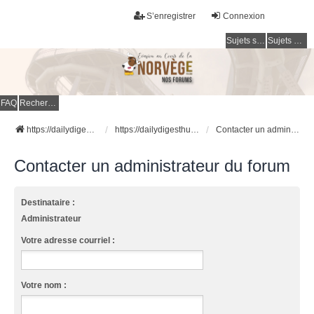
S’enregistrer
Connexion
Sujets sans réponse
Sujets actifs
FAQ
Rechercher
https://dailydigesthub.com
https://dailydigesthub.com
Contacter un administrateur du forum
Contacter un administrateur du forum
Destinataire :
Administrateur
Votre adresse courriel :
Votre nom :