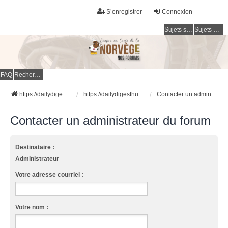
S’enregistrer
Connexion
Sujets sans réponse
Sujets actifs
FAQ
Rechercher
https://dailydigesthub.com
https://dailydigesthub.com
Contacter un administrateur du forum
Contacter un administrateur du forum
Destinataire :
Administrateur
Votre adresse courriel :
Votre nom :